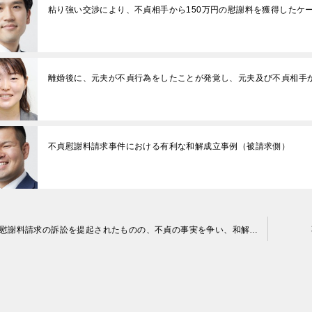
粘り強い交渉により、不貞相手から150万円の慰謝料を獲得したケ
離婚後に、元夫が不貞行為をしたことが発覚し、元夫及び不貞相手
不貞慰謝料請求事件における有利な和解成立事例（被請求側）
不貞慰謝料請求の訴訟を提起されたものの、不貞の事実を争い、和解にて解決した事例