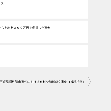
ース
から慰謝料２００万円を獲得した事例
不貞慰謝料請求事件における有利な和解成立事例（被請求側）