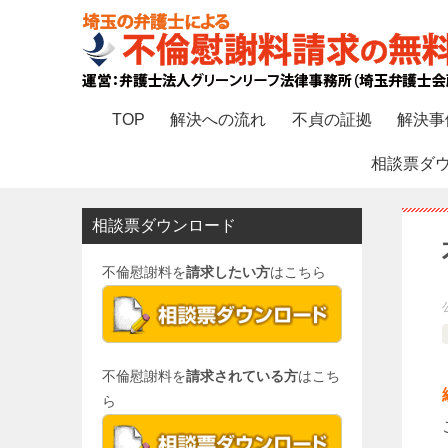
TOP
解決への流れ
不貞の証拠
解決事
相談票ダ
相談票ダウンロード
不倫慰謝料を
請求したい方
はこちら
不倫慰謝料を
請求されている方
はこち
ら