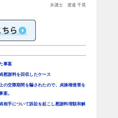
弁護士 渡邉 千晃
た事案
貞慰謝料を回収したケース
上の交際期間を騙されたので、貞操権侵害を
事案。
貞相手について訴訟を起こし慰謝料増額和解