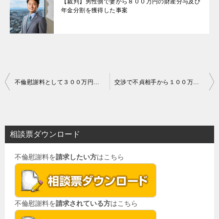
【裁判】男性側で妻から８００万円の財産分与及び
年金分割を獲得した事案
投
不倫慰謝料として３００万円の支払を請求された訴訟において、７５万円まで減額させることができた事例
交渉で不貞相手から１００万円の支払を受け、なおかつ求償権放棄条項を設けることができた事例
稿
ナ
ビ
相談票ダウンロード
ゲ
不倫慰謝料を
請求したい方
はこちら
ー
シ
ョ
不倫慰謝料を
請求されている方
はこちら
ン