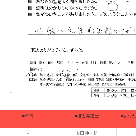
■年代
■担当弁護士
■あな
－
安田伸一朗