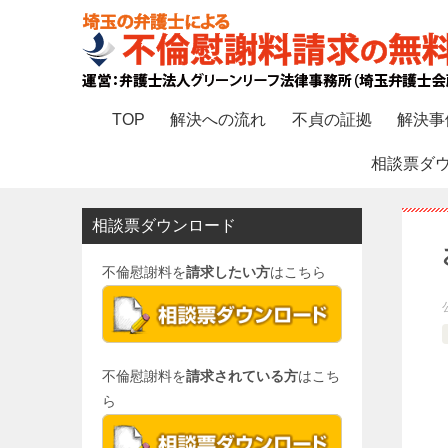
TOP
解決への流れ
不貞の証拠
解決事
相談票ダ
相談票ダウンロード
不倫慰謝料を
請求したい方
はこちら
不倫慰謝料を
請求されている方
はこち
ら