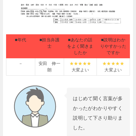
■年代
■担当弁護
■あなたの話
■説明はわか
士
をよく聞きま
りやすかった
したか
ですか
－
安田 伸一
朗
大変よい
大変よい
はじめて聞く言葉が多
かったがわかりやすく
説明して下さり助りま
した。