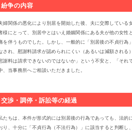
紛争の内容
夫婦関係の悪化により別居を開始した後、夫に交際している女
者様にとって、別居中とはいえ婚姻関係にある夫が他の女性
痛を伴うものでした。しかし、一般的に「別居後の不貞行為
なされ、慰謝料請求が認められにくい（あるいは減額される）
慰謝料は請求できないのではないか」という不安と、「それ
中、当事務所へご相談いただきました。
交渉・調停・訴訟等の経過
私たちは、本件が形式的には別居後の行為であっても、法的
おり、十分に「不貞行為（不法行為）」に該当すると判断し