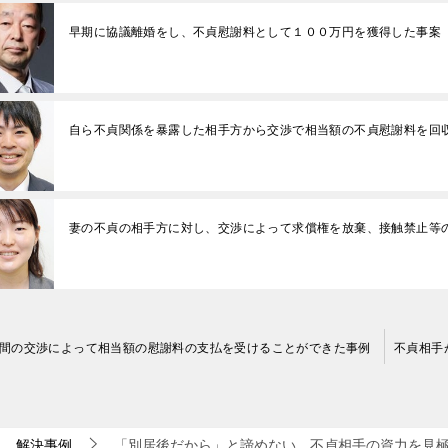
早期に協議離婚をし、不貞慰謝料として１００万円を獲得した事案
自ら不貞関係を暴露した相手方から交渉で相当額の不貞慰謝料を回
妻の不貞の相手方に対し、交渉によって求償権を放棄、接触禁止等
間の交渉によって相当額の慰謝料の支払を受けることができた事例
解決事例
「別居後だから」と諦めない。不貞相手の資力を見