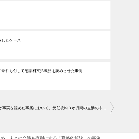
収したケース
の条件も付して慰謝料支払義務を認めさせた事例
不貞相手が事実を認めた事案において、受任後約３か月間の交渉の末、慰謝料１２０万円を勝ち取った事例
極め、夫との交渉も有利にする「戦略的解決」の事例