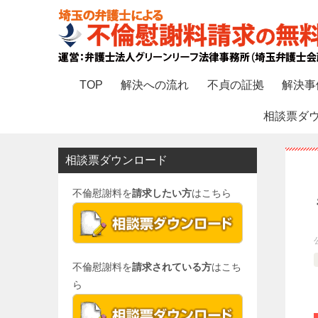
TOP
解決への流れ
不貞の証拠
解決事
相談票ダ
相談票ダウンロード
不倫慰謝料を
請求したい方
はこちら
不倫慰謝料を
請求されている方
はこち
ら