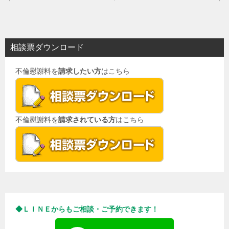
稿
ナ
ビ
相談票ダウンロード
ゲ
不倫慰謝料を
請求したい方
はこちら
ー
シ
ョ
不倫慰謝料を
請求されている方
はこちら
ン
◆ＬＩＮＥからもご相談・ご予約できます！