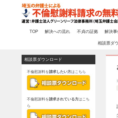
TOP
解決への流れ
不貞の証拠
解決事
相談票ダ
相談票ダウンロード
不倫慰謝料を
請求したい方
はこちら
不倫慰謝料を
請求されている方
はこち
ら