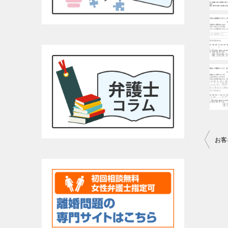
投
お客
稿
ナ
ビ
ゲ
ー